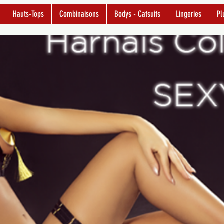
Hauts-Tops
Combinaisons
Bodys - Catsuits
Lingeries
Pl