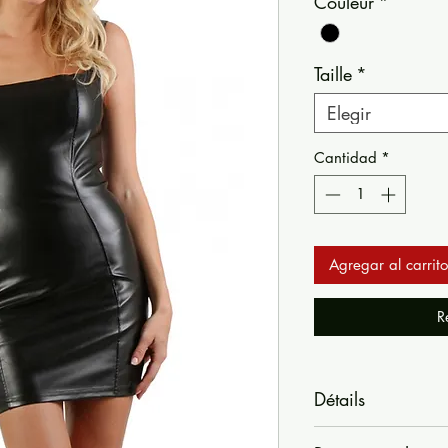
Couleur
*
Taille
*
Elegir
Cantidad
*
Agregar al carrito
R
Détails
Robe effet cuir.