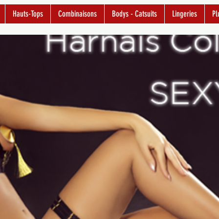
Hauts-Tops
Combinaisons
Bodys - Catsuits
Lingeries
Pl