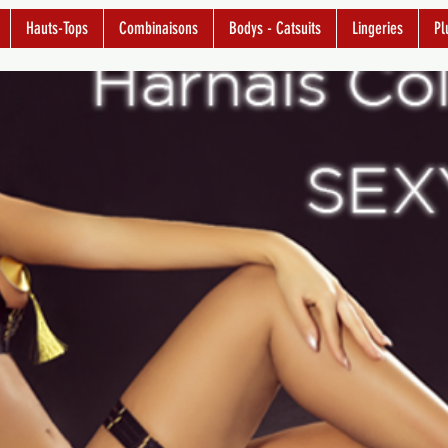
Hauts-Tops
Combinaisons
Bodys - Catsuits
Lingeries
Pl