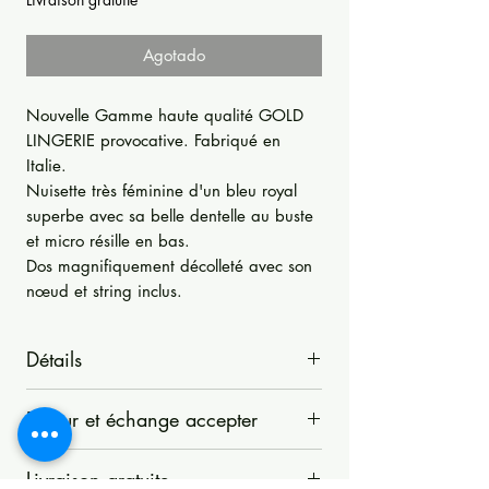
Agotado
Nouvelle Gamme haute qualité GOLD
LINGERIE provocative. Fabriqué en
Italie.
Nuisette très féminine d'un bleu royal
superbe avec sa belle dentelle au buste
et micro résille en bas.
Dos magnifiquement décolleté avec son
nœud et string inclus.
Détails
Nouvelle Gamme haute qualité GOLD
Retour et échange accepter
LINGERIE provocative. Fabriqué en
Italie.
La Boutique d'Opale accepte les retours
Délicatesse et qualité de matières haute
Livraison gratuite
sous 14 jours si les articles n'ont pas été