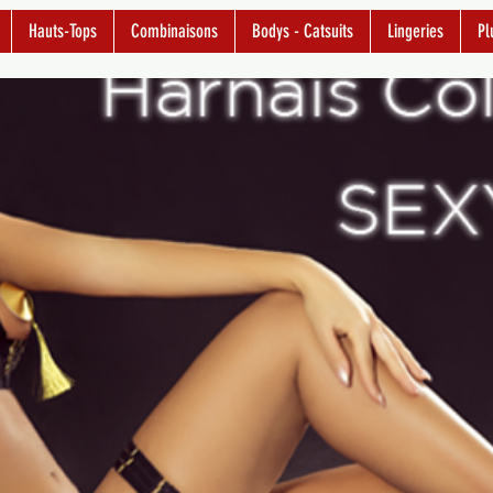
Hauts-Tops
Combinaisons
Bodys - Catsuits
Lingeries
Pl