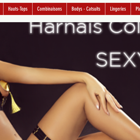
Hauts-Tops
Combinaisons
Bodys - Catsuits
Lingeries
Pl