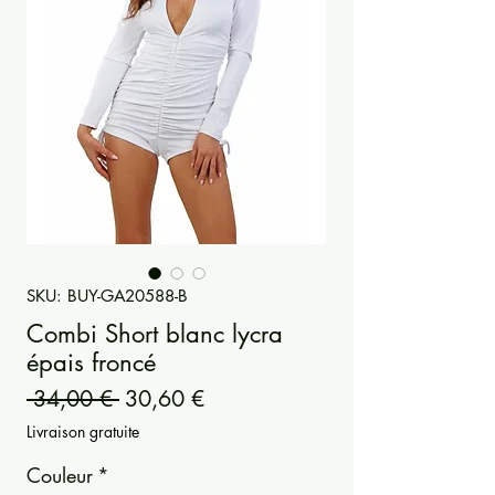
SKU: BUY-GA20588-B
Combi Short blanc lycra
épais froncé
Prezzo
Prezzo
 34,00 € 
30,60 €
regolare
scontato
Livraison gratuite
Couleur
*