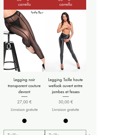
carrello
carrello
Legging noir
Legging Taille haute
transparent couture
wetlook ouvert entre
devant
jambes et fesses
Prezzo
Prezzo
27,00 €
30,00 €
Livraison gratuite
Livraison gratuite