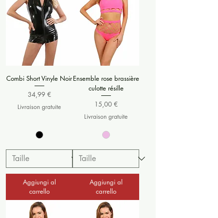
Combi Short Vinyle Noir
Ensemble rose brassière
culotte résille
Prezzo
34,99 €
Prezzo
15,00 €
Livraison gratuite
Livraison gratuite
Aggiungi al
Aggiungi al
carrello
carrello