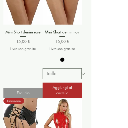
Mini Short denim rose
Mini Short denim noir
Prezzo
Prezzo
15,00 €
15,00 €
Livraison gratuite
Livraison gratuite
Aggiungi al
Esaurito
carrello
Nouveauté