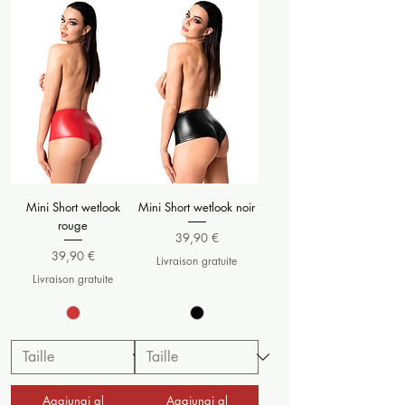
Mini Short wetlook
Mini Short wetlook noir
rouge
Prezzo
39,90 €
Prezzo
39,90 €
Livraison gratuite
Livraison gratuite
Aggiungi al
Aggiungi al