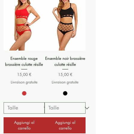
Ensemble rouge
Ensemble noir brassière
brassière culotte résille
culotte résille
Prezzo
Prezzo
15,00 €
15,00 €
Livraison gratuite
Livraison gratuite
Aggiungi al
Aggiungi al
carrello
carrello