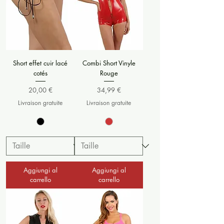
Short effet cuir lacé
Combi Short Vinyle
cotés
Rouge
Prezzo
Prezzo
20,00 €
34,99 €
Livraison gratuite
Livraison gratuite
Aggiungi al
Aggiungi al
carrello
carrello