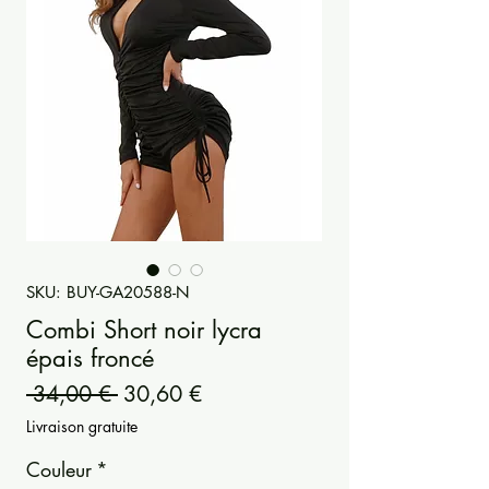
SKU: BUY-GA20588-N
Combi Short noir lycra
épais froncé
Prezzo
Prezzo
 34,00 € 
30,60 €
regolare
scontato
Livraison gratuite
Couleur
*