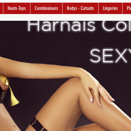
Hauts-Tops
Combinaisons
Bodys - Catsuits
Lingeries
Pl