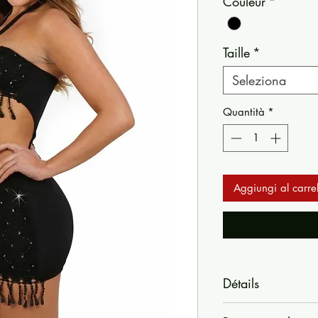
Couleur
*
Taille
*
Seleziona
Quantità
*
Aggiungi al carrel
Détails
Robe effet deux pièc