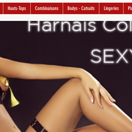
Hauts-Tops
Combinaisons
Bodys - Catsuits
Lingeries
Pl