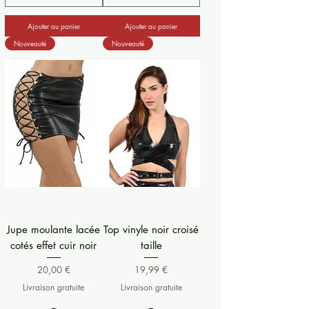
Ajouter au panier
Ajouter au panier
Nouveauté
Nouveauté
Jupe moulante lacée
Top vinyle noir croisé
cotés effet cuir noir
taille
Prix
Prix
20,00 €
19,99 €
Livraison gratuite
Livraison gratuite