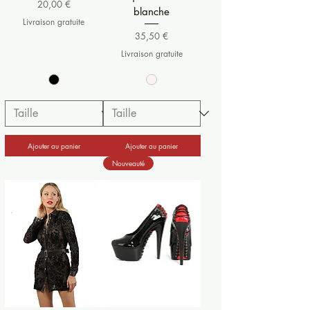
Prix
20,00 €
blanche
Livraison gratuite
Prix
35,50 €
Livraison gratuite
Ajouter au panier
Ajouter au panier
Nouveauté