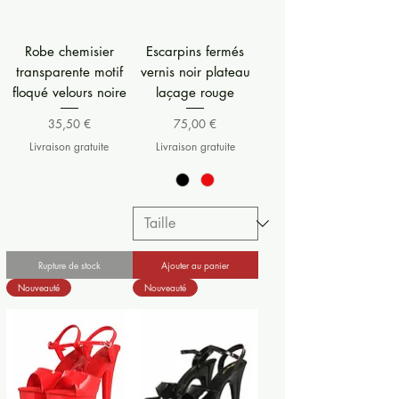
Robe chemisier
Escarpins fermés
transparente motif
vernis noir plateau
floqué velours noire
laçage rouge
Prix
Prix
35,50 €
75,00 €
Livraison gratuite
Livraison gratuite
Rupture de stock
Ajouter au panier
Nouveauté
Nouveauté