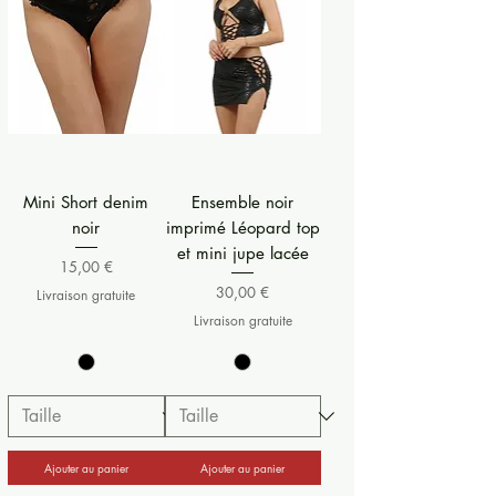
Mini Short denim
Ensemble noir
noir
imprimé Léopard top
et mini jupe lacée
Prix
15,00 €
Prix
30,00 €
Livraison gratuite
Livraison gratuite
Ajouter au panier
Ajouter au panier