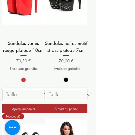
Sandales vernis
Sandales noires motif
rouge plateau 10cm
strass plateau 7cm
Prix
Prix
70,30 €
70,00 €
Livraison gratuite
Livraison gratuite
Ajouter au panier
Ajouter au panier
Nouveauté