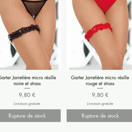
Aperçu rapide
Aperçu rapide
arter Jarretière micro résille
Garter Jarretière micro résille
noire et strass
rouge et strass
Prix
Prix
9,80 €
9,80 €
Livraison gratuite
Livraison gratuite
Rupture de stock
Rupture de stock