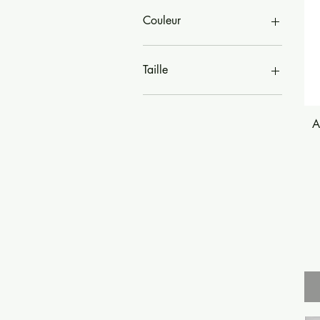
6 €
40 €
Couleur
Taille
L
M
A
S
Unique
XL