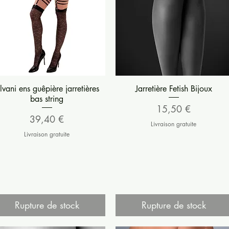
Aperçu rapide
Aperçu rapide
lvani ens guêpière jarretières
Jarretière Fetish Bijoux
bas string
Prix
15,50 €
Prix
39,40 €
Livraison gratuite
Livraison gratuite
Rupture de stock
Rupture de stock