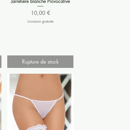
Aperçu rapide
Jarretière blanche Provocative
Prix
10,00 €
Livraison gratuite
Rupture de stock