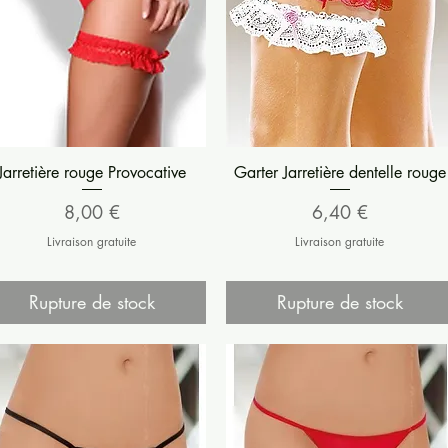
Aperçu rapide
Aperçu rapide
Jarretière rouge Provocative
Garter Jarretière dentelle rouge
Prix
Prix
8,00 €
6,40 €
Livraison gratuite
Livraison gratuite
Rupture de stock
Rupture de stock