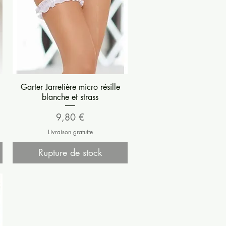
Aperçu rapide
Garter Jarretière micro résille
blanche et strass
Prix
9,80 €
Livraison gratuite
Rupture de stock