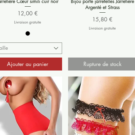
Aperçu rapide
Aperçu rapide
arretière Cœur simili cuir noir
Bijou porte jarretelles Jarretière
Argenté et Strass
Prix
12,00 €
Prix
15,80 €
Livraison gratuite
Livraison gratuite
aille
Ajouter au panier
Rupture de stock