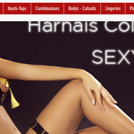
Hauts-Tops
Combinaisons
Bodys - Catsuits
Lingeries
Pl