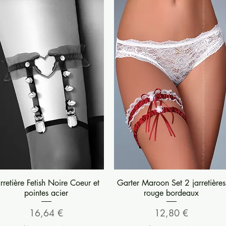
Aperçu rapide
Aperçu rapide
arretière Fetish Noire Coeur et
Garter Maroon Set 2 jarretières
pointes acier
rouge bordeaux
Prix
Prix
16,64 €
12,80 €