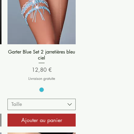
Aperçu rapide
Garter Blue Set 2 jarretières bleu
ciel
Prix
12,80 €
Livraison gratuite
Taille
Ajouter au panier