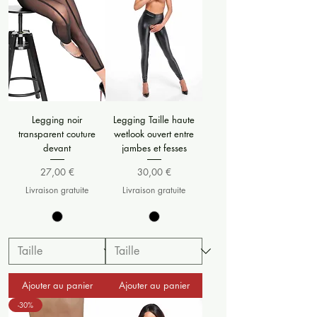
Legging noir
Legging Taille haute
transparent couture
wetlook ouvert entre
devant
jambes et fesses
Prix
Prix
27,00 €
30,00 €
Livraison gratuite
Livraison gratuite
Ajouter au panier
Ajouter au panier
-30%