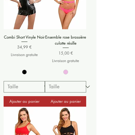
Combi Short Vinyle Noir
Ensemble rose brassière
culotte résille
Prix
34,99 €
Prix
15,00 €
Livraison gratuite
Livraison gratuite
Ajouter au panier
Ajouter au panier