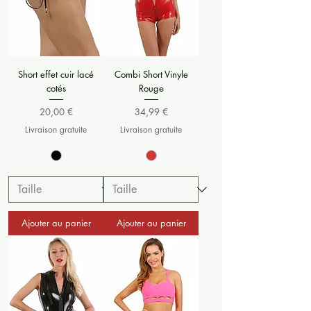
Short effet cuir lacé
Combi Short Vinyle
cotés
Rouge
Prix
Prix
20,00 €
34,99 €
Livraison gratuite
Livraison gratuite
Ajouter au panier
Ajouter au panier