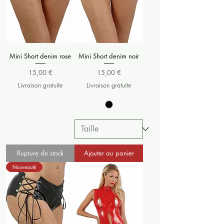
Mini Short denim rose
Mini Short denim noir
Prix
Prix
15,00 €
15,00 €
Livraison gratuite
Livraison gratuite
Rupture de stock
Ajouter au panier
Nouveauté