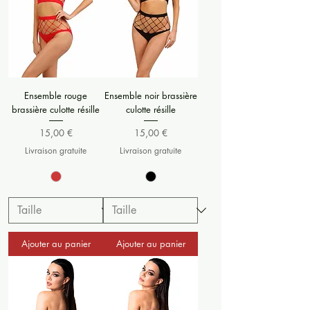
Ensemble rouge
Ensemble noir brassière
brassière culotte résille
culotte résille
Prix
Prix
15,00 €
15,00 €
Livraison gratuite
Livraison gratuite
Ajouter au panier
Ajouter au panier