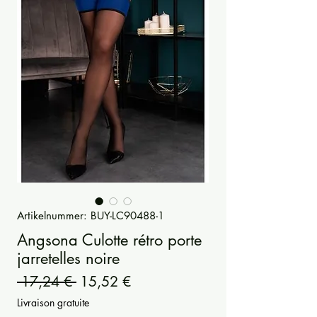
Artikelnummer: BUY-LC90488-1
Angsona Culotte rétro porte
jarretelles noire
Standardpreis
Sale-
 17,24 € 
15,52 €
Preis
Livraison gratuite