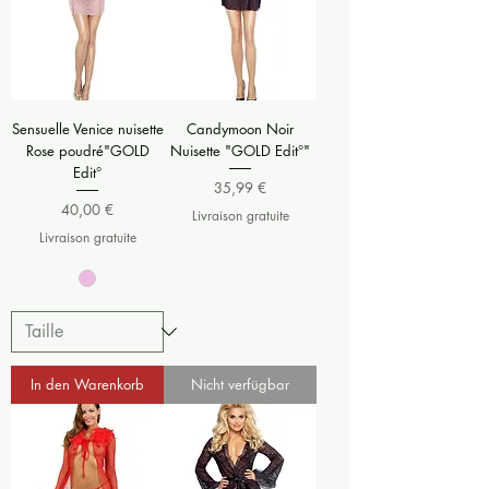
Sensuelle Venice nuisette
Candymoon Noir
Rose poudré"GOLD
Nuisette "GOLD Edit°"
Edit°
Preis
35,99 €
Preis
40,00 €
Livraison gratuite
Livraison gratuite
In den Warenkorb
Nicht verfügbar