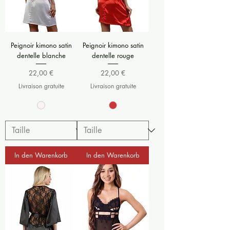
Peignoir kimono satin
Peignoir kimono satin
dentelle blanche
dentelle rouge
Preis
Preis
22,00 €
22,00 €
Livraison gratuite
Livraison gratuite
In den Warenkorb
In den Warenkorb