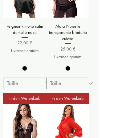
Peignoir kimono satin
Maia Nuisette
dentelle noire
transparente broderie
culotte
Preis
22,00 €
Preis
25,00 €
Livraison gratuite
Livraison gratuite
In den Warenkorb
In den Warenkorb