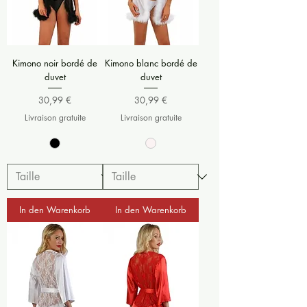
Kimono noir bordé de
Kimono blanc bordé de
duvet
duvet
Preis
Preis
30,99 €
30,99 €
Livraison gratuite
Livraison gratuite
In den Warenkorb
In den Warenkorb