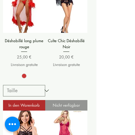
Déshabillé long plume
Culte Chic Déshabillé
rouge
Noir
Preis
Preis
25,00 €
20,00 €
Livraison gratuite
Livraison gratuite
In den Warenkorb
Nicht verfügbar