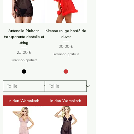
Antonella Nuisette
Kimono rouge bordé de
transparente dentelle et
duvet
string
Preis
30,00 €
Preis
25,00 €
Livraison gratuite
Livraison gratuite
In den Warenkorb
In den Warenkorb