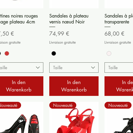
Schnellansicht
Schnellansicht
Schnella
ttines noires rouges
Sandales à plateau
Sandales à pl
çage plateau 4cm
vernis nœud Noir
transparente
eis
Preis
Preis
,50 €
74,99 €
68,00 €
aison gratuite
Livraison gratuite
Livraison gratuite
aille
Taille
Taille
In den
In den
In d
Warenkorb
Warenkorb
Waren
Nouveauté
Nouveauté
Nouveauté