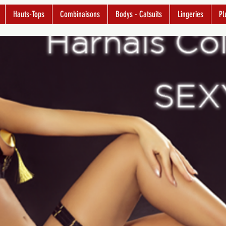
Hauts-Tops
Combinaisons
Bodys - Catsuits
Lingeries
Pl