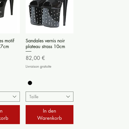
nsicht
Schnellansicht
es motif
Sandales vernis noir
u 7cm
plateau strass 10cm
Preis
82,00 €
Livraison gratuite
Taille
en
In den
korb
Warenkorb