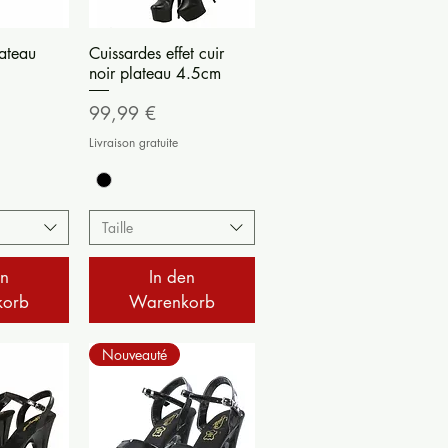
nsicht
Schnellansicht
ateau
Cuissardes effet cuir
noir plateau 4.5cm
Preis
99,99 €
Livraison gratuite
Taille
en
In den
korb
Warenkorb
Nouveauté