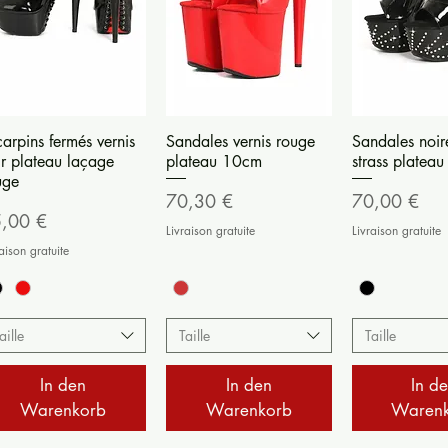
Schnellansicht
Schnellansicht
Schnella
carpins fermés vernis
Sandales vernis rouge
Sandales noir
ir plateau laçage
plateau 10cm
strass platea
uge
Preis
Preis
70,30 €
70,00 €
eis
,00 €
Livraison gratuite
Livraison gratuite
aison gratuite
aille
Taille
Taille
In den
In den
In d
Warenkorb
Warenkorb
Waren