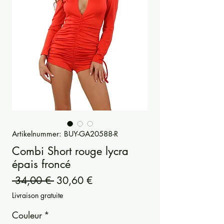
Artikelnummer: BUY-GA20588-R
Combi Short rouge lycra
épais froncé
Standardpreis
Sale-
 34,00 € 
30,60 €
Preis
Livraison gratuite
Couleur
*