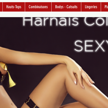
Hauts-Tops
Combinaisons
Bodys - Catsuits
Lingeries
Pl