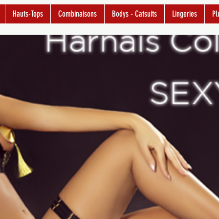
Hauts-Tops
Combinaisons
Bodys - Catsuits
Lingeries
Pl