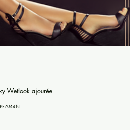
xy Wetlook ajourée
Y-PR7048-N