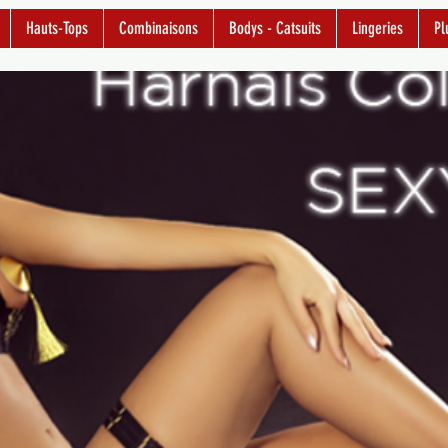
Hauts-Tops
Combinaisons
Bodys - Catsuits
Lingeries
Pl