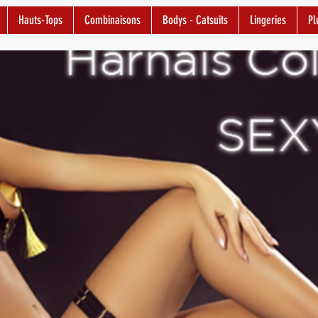
Hauts-Tops
Combinaisons
Bodys - Catsuits
Lingeries
Pl