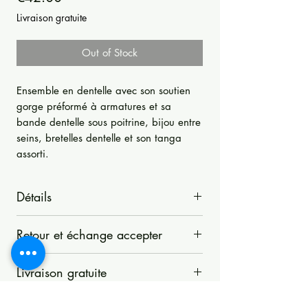
Livraison gratuite
Out of Stock
Ensemble en dentelle avec son soutien
gorge préformé à armatures et sa
bande dentelle sous poitrine, bijou entre
seins, bretelles dentelle et son tanga
assorti.
Détails
Ensemble en dentelle avec son soutien
Retour et échange accepter
gorge et son tanga assorti.
Soutien gorge en dentelle avec une
La Boutique d'Opale accepte les retours
bande dentelle sous poitrine.
Livraison gratuite
sous 14 jours si les articles n'ont pas été
Bonnets préformé à armatures avec
utilisés, modifiés, lavés ou autrement
Livraison gratuite
sa partie haute en dentelle
manipulés. Les articles doivent être