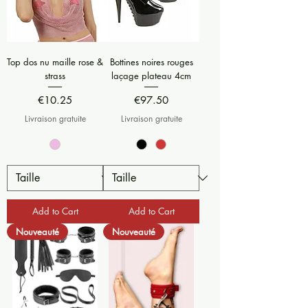
Top dos nu maille rose &
Bottines noires rouges
strass
laçage plateau 4cm
Price
Price
€10.25
€97.50
Livraison gratuite
Livraison gratuite
Add to Cart
Add to Cart
Nouveauté
Nouveauté