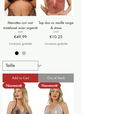
Menottes cuir noir
Top dos nu maille rouge
matelassé acier argenté
& strass
Price
Price
€49.99
€10.25
Livraison gratuite
Livraison gratuite
Add to Cart
Out of Stock
Nouveauté
Nouveauté