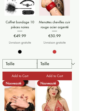
Coffret bondage 10
Menottes chevilles cuir
pièces noires
rouge acier argenté
Price
Price
€49.99
€50.99
Livraison gratuite
Livraison gratuite
Add to Cart
Add to Cart
Nouveauté
Nouveauté