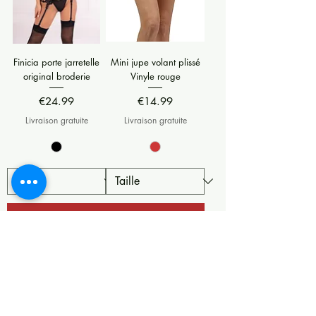
Finicia porte jarretelle
Mini jupe volant plissé
original broderie
Vinyle rouge
Price
Price
€24.99
€14.99
Livraison gratuite
Livraison gratuite
Add to Cart
Add to Cart
Nouveauté
Nouveauté