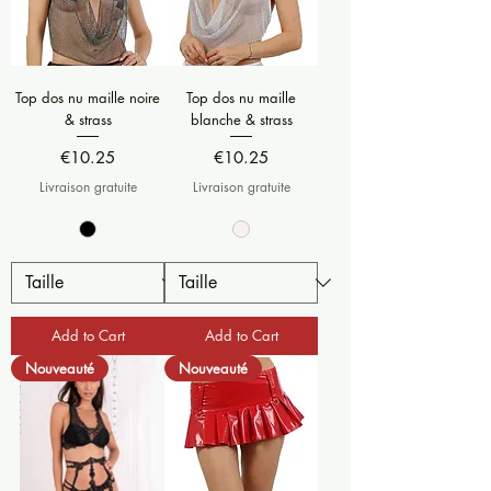
Top dos nu maille noire
Top dos nu maille
& strass
blanche & strass
Price
Price
€10.25
€10.25
Livraison gratuite
Livraison gratuite
Add to Cart
Add to Cart
Nouveauté
Nouveauté