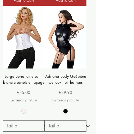
Add to Cart
Add to Cart
Large Serre taille satin
Adriana Body Guépière
blanc crochets et laçage
wetlook noir harnais
Price
Price
€45.00
€39.90
Livraison gratuite
Livraison gratuite