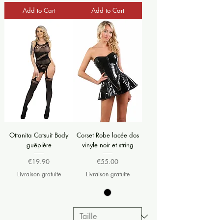
Add to Cart
Add to Cart
Ottanita Catsuit Body
Corset Robe lacée dos
guêpière
vinyle noir et string
Price
Price
€19.90
€55.00
Livraison gratuite
Livraison gratuite