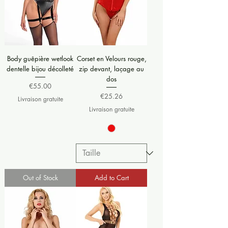
Body guêpière wetlook
Corset en Velours rouge,
dentelle bijou décolleté
zip devant, laçage au
dos
Price
€55.00
Price
€25.26
Livraison gratuite
Livraison gratuite
Out of Stock
Add to Cart