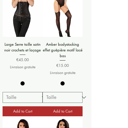
Large Serre taille satin
Amber bodystocking
noir crochets et laçage
effet guêpière motif lacé
bas
Price
€45.00
Price
€15.00
Livraison gratuite
Livraison gratuite
Add to Cart
Add to Cart