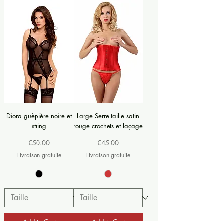
Diora guèpière noire et
Large Serre taille satin
string
rouge crochets et laçage
Price
Price
€50.00
€45.00
Livraison gratuite
Livraison gratuite