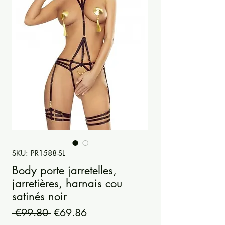
SKU: PR1588-SL
Body porte jarretelles,
jarretières, harnais cou
satinés noir
Regular
Sale
 €99.80 
€69.86