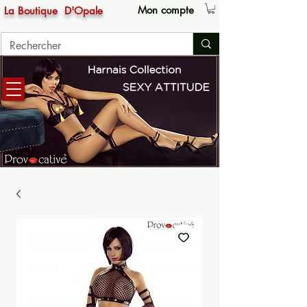
Mon compte
La Boutique
D'Opale