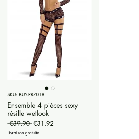
SKU: BUY-PR7018
Ensemble 4 pièces sexy
résille wetlook
Regular
Sale
 €39.90 
€31.92
Price
Price
Livraison gratuite