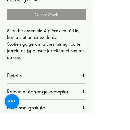
Out of Stock
Superbe ensemble 4 pièces en résille,
harnais et anneaux dorés.
Soutien gorge armatures, string, porte
jarretelles jupe avec jarretière et son ras
de cou.
Détails
Superbe ensemble 4 pièces en résille et
Retour et échange accepter
harnais.
Soutien gorge armatures avec ses
La Boutique d'Opale accepte les retours
harnais et un anneau doré devant
Livraison gratuite
sous 14 jours si les articles n'ont pas été
Bretelles réglables.
utilisés, modifiés, lavés ou autrement
Livraison gratuite
Attaches et anneaux dorés
manipulés. Les articles doivent être
Adresse de la livraison obligatoire.
String résille avec harnais à la taille
retournés dans leur emballage d'origine.