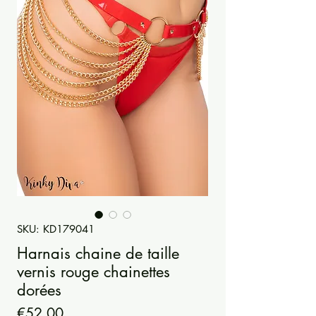
SKU: KD179041
Harnais chaine de taille
vernis rouge chainettes
dorées
Price
€52.00