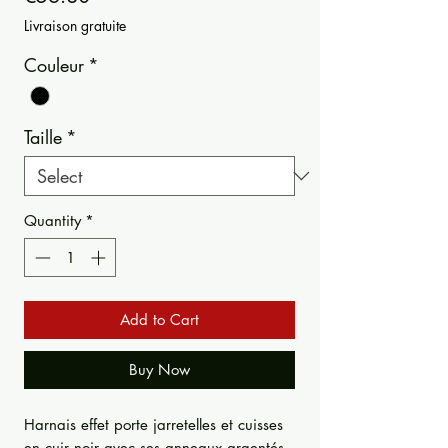
Livraison gratuite
Couleur
*
Taille
*
Quantity
*
Add to Cart
Buy Now
Harnais effet porte jarretelles et cuisses
en cuir noir avec ses anneaux argentés