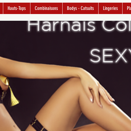
Hauts-Tops
Combinaisons
Bodys - Catsuits
Lingeries
Pl