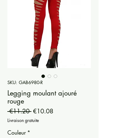
SKU: GAB6980-R
Legging moulant ajouré
rouge
Regular
Sale
 €11.20 
€10.08
Price
Price
Livraison gratuite
Couleur
*