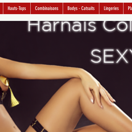
Hauts-Tops
Combinaisons
Bodys - Catsuits
Lingeries
Pl