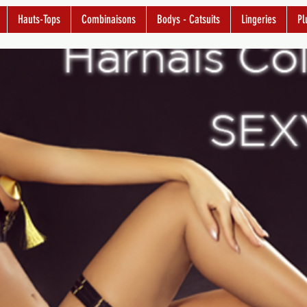
Hauts-Tops
Combinaisons
Bodys - Catsuits
Lingeries
Pl