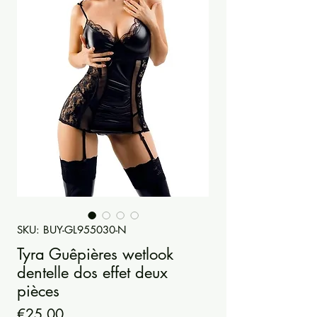
SKU: BUY-GL955030-N
Tyra Guêpières wetlook
dentelle dos effet deux
pièces
Price
€25.00