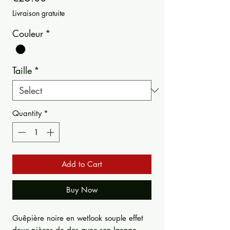
Livraison gratuite
Couleur
*
Taille
*
Quantity
*
Add to Cart
Buy Now
Guêpière noire en wetlook souple effet
deux pièces de dos avec son laçage