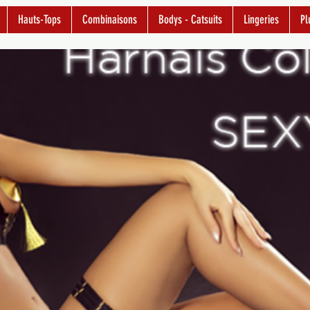
Hauts-Tops
Combinaisons
Bodys - Catsuits
Lingeries
Pl