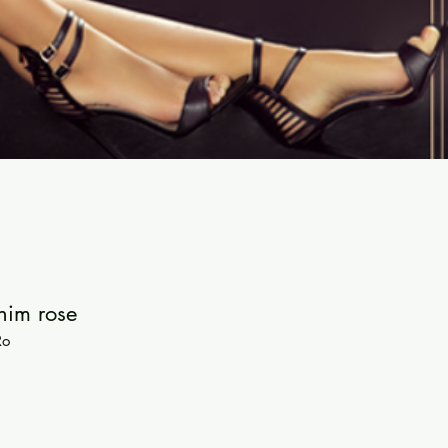
nim rose
Ro