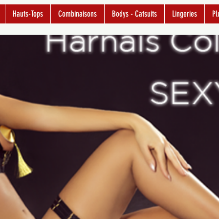
Hauts-Tops
Combinaisons
Bodys - Catsuits
Lingeries
Pl