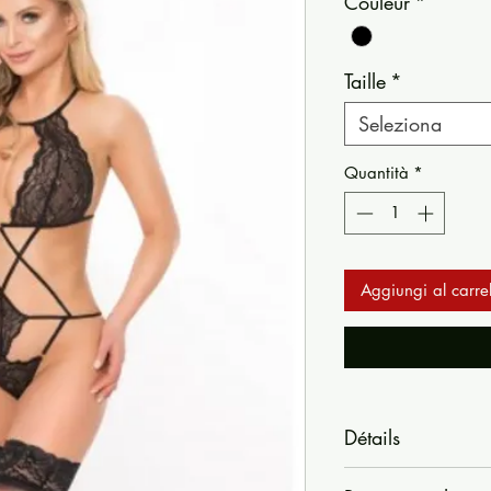
Couleur
*
Taille
*
Seleziona
Quantità
*
Aggiungi al carrel
Détails
Body string noir .