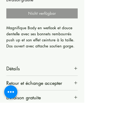
Nicht verfügbar
Magnifique Body en wetlook et douce
dentelle avec ses bonnets rembourrés
push up et son effet ceinture à la taille.
Dos ouvert avec attache soutien gorge.
Détails
Magnifique Body en wetlook et douce
Retour et échange accepter
dentelle avec ses bonnets rembourrés
push up et son effet ceinture à la taille.
La Boutique d'Opale accepte les retours
Body wetlook avec ses inserts dentelle
Livraison gratuite
sous 14 jours si les articles n'ont pas été
devant.
utilisés, modifiés, lavés ou autrement
Livraison gratuite
Bonnets rembourés avec baleines.
manipulés. Les articles doivent être
Adresse de la livraison obligatoire.
Petite ceinture devant à la taille..
retournés dans leur emballage d'origine.