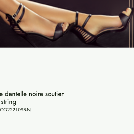
 dentelle noire soutien
 string
UY-CO2221098-N