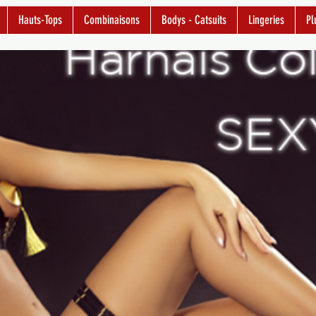
Hauts-Tops
Combinaisons
Bodys - Catsuits
Lingeries
Pl