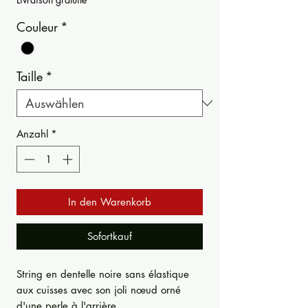
Couleur
*
Taille
*
Anzahl
*
In den Warenkorb
Sofortkauf
String en dentelle noire sans élastique
aux cuisses avec son joli nœud orné
d'une perle à l'arrière.