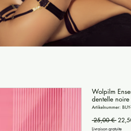
Wolpilm Ensem
dentelle noire
Artikelnummer: BU
Stand
 25,00 € 
22,5
Livraison gratuite