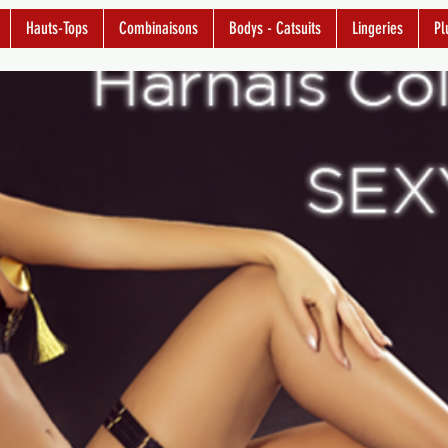
Hauts-Tops
Combinaisons
Bodys - Catsuits
Lingeries
Pl