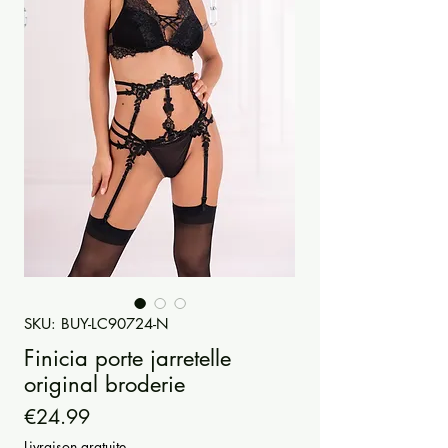
SKU: BUY-LC90724-N
Finicia porte jarretelle
original broderie
Price
€24.99
Livraison gratuite