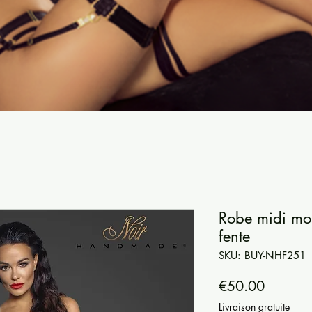
Robe midi mou
fente
SKU: BUY-NHF251
Price
€50.00
Livraison gratuite