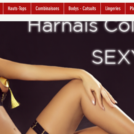
Hauts-Tops
Combinaisons
Bodys - Catsuits
Lingeries
Pl