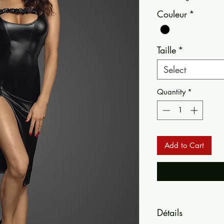
Couleur
*
Taille
*
Select
Quantity
*
Add to Cart
Détails