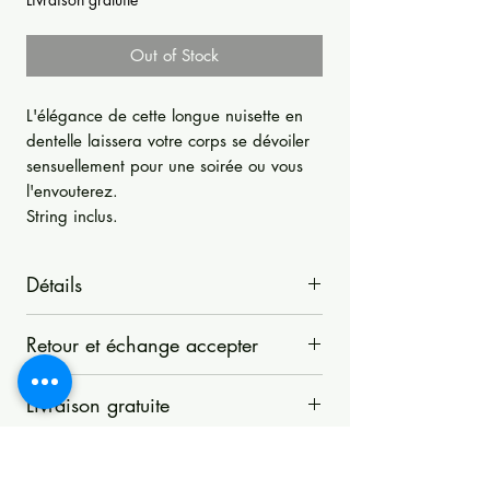
Out of Stock
L'élégance de cette longue nuisette en
dentelle laissera votre corps se dévoiler
sensuellement pour une soirée ou vous
l'envouterez.
String inclus.
Détails
L'élégance de cette longue nuisette en
Retour et échange accepter
dentelle laissera votre corps se dévoiler
sensuellement pour une soirée ou vous
La Boutique d'Opale accepte les retours
l'envouterez.
Livraison gratuite
sous 14 jours si les articles n'ont pas été
Superbe décolleté.
utilisés, modifiés, lavés ou autrement
Livraison gratuite
Manches longiues.
manipulés. Les articles doivent être
Adresse de la livraison obligatoire.
String inclus.
retournés dans leur emballage d'origine.