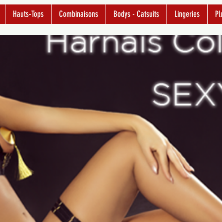
Hauts-Tops
Combinaisons
Bodys - Catsuits
Lingeries
Pl